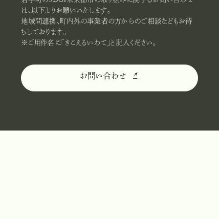
岩手町のSDGs未来都市の取り組みに関するお問い合わせ
は、以下よりお願いいたします。
地域間連携、町内外の事業者の方からのご相談などもお待
ちしております。
※ご用件名に「きこえるいわて」と記入ください。
お問い合わせ
お
問
い
合
わ
せ