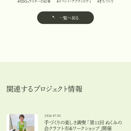
#SDGsライターの記事
#イベント・アクティビティ
#まちづくり
#
S
D
G
s
ラ
イ
タ
ー
の
記
事
#
イ
ベ
ン
ト
・
ア
ク
テ
ィ
ビ
テ
ィ
#
ま
ち
づ
く
り
一覧へ戻る
一
覧
へ
戻
る
関連するプロジェクト情報
2026.07.02
手づくりの楽しさ満喫 「第11回 ぬくみの
会クラフト市＆ワークショップ」開催