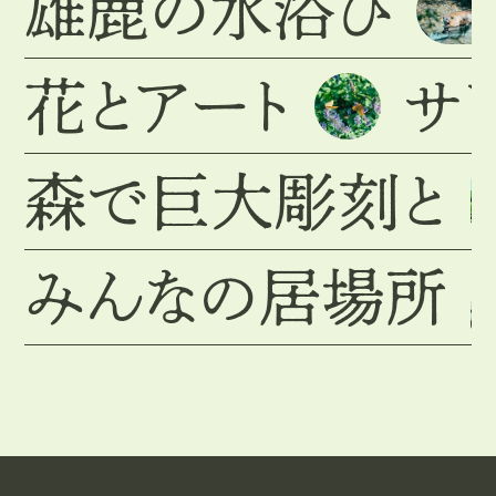
雄鹿の水浴び
花とアート
サ
森で巨大彫刻と
みんなの居場所