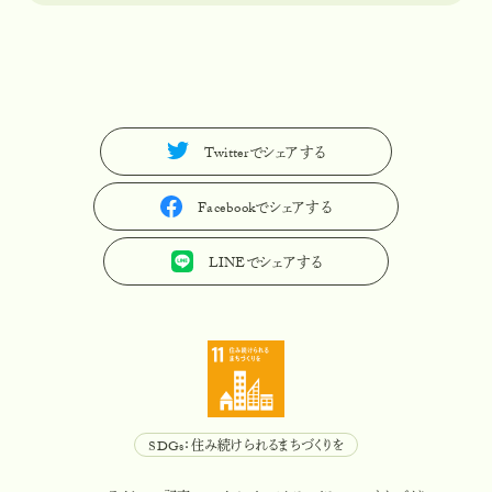
Twitterでシェアする
T
w
i
t
t
e
r
で
シ
ェ
ア
す
る
Facebookでシェアする
F
a
c
e
b
o
o
k
で
シ
ェ
ア
す
る
LINEでシェアする
L
I
N
E
で
シ
ェ
ア
す
る
SDGs：住み続けられるまちづくりを
S
D
G
s
：
住
み
続
け
ら
れ
る
ま
ち
づ
く
り
を