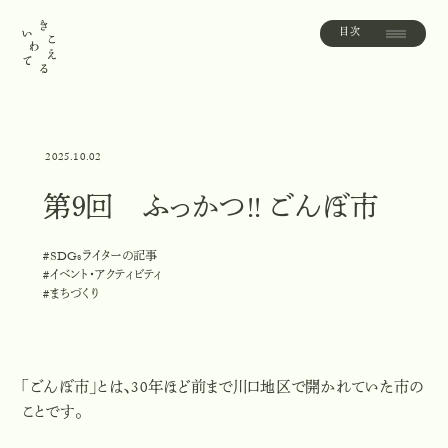
目次
目
次
2025.10.02
第９回 ふっかつ!! ごんぼ市
#SDGsライターの記事
#
S
D
G
s
ラ
イ
タ
ー
の
記
事
#イベント・アクティビティ
#
イ
ベ
ン
ト
・
ア
ク
テ
ィ
ビ
テ
ィ
#まちづくり
#
ま
ち
づ
く
り
「ごんぼ市」とは、
30
年ほど前まで川口地区で開かれていた市の
ことです。