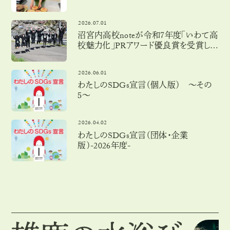
2026.07.01
沼宮内高校noteが令和７年度「いわて高
校魅力化」PRアワード優良賞を受賞しま
した！
2026.06.01
わたしのSDGs宣言（個人版） 〜その
５〜
2026.04.02
わたしのSDGs宣言（団体・企業
版）-2026年度-