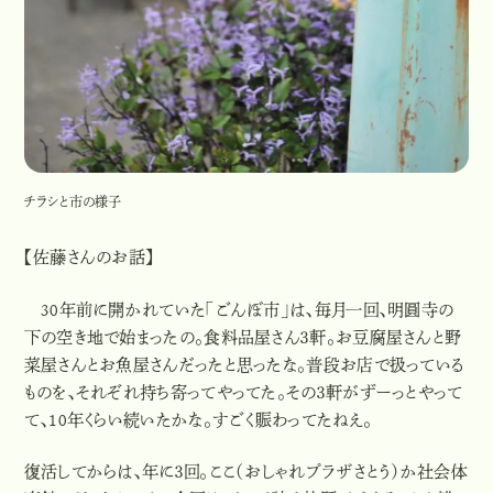
チラシと市の様子
【佐藤さんのお話】
30
年前に開かれていた「ごんぼ市」は、毎月一回、明圓寺の
下の空き地で始まったの。食料品屋さん３軒。お豆腐屋さんと野
菜屋さんとお魚屋さんだったと思ったな。普段お店で扱っている
ものを、それぞれ持ち寄ってやってた。その３軒がずーっとやって
て、
10
年くらい続いたかな。すごく賑わってたねえ。
復活してからは、年に３回。ここ（おしゃれプラザさとう）か社会体