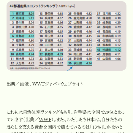
出典／
画像
,
WWFジャパンウェブサイト
これには自治体別ランキングもあり、
岩手県は全国で29位
となっ
ています（出典／
WWF
）。また、
わたしたち日本は、自分たちの
暮らしを支える資源を国内で賄えているのは「13%」しかない
と