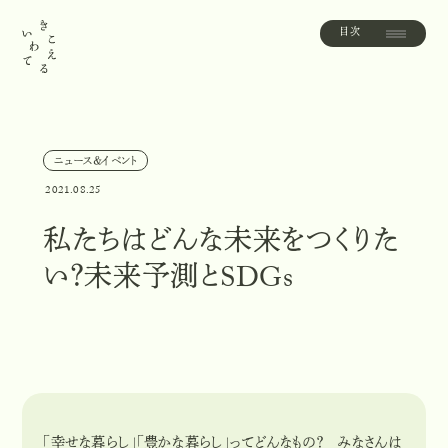
目次
目
次
ニュース＆イベント
ニ
ュ
ー
ス
＆
イ
ベ
ン
ト
2021.08.25
私たちはどんな未来をつくりた
い？未来予測とSDGs
「幸せな暮らし」「豊かな暮らし」ってどんなもの？ みなさんは