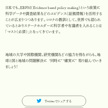
日本でも、EBPM（Evidence based policy making）という政策に
科学データや調査結果などのエビデンス（証拠情報）を活用する
ことが広まりつつあります。コロナの教訓として、世界でも語られ
ているとおりステークホルダーに科学者や有識者を入れることは
「マスト（必須）」となってきています。
地域の大学や国際機関、研究機関などの協力を得ながらも、地
球と国と地域の問題解決に “同時に” “確実に” 取り組んでいき
ましょう！
Twitterでシェアする
T
w
i
t
t
e
r
で
シ
ェ
ア
す
る