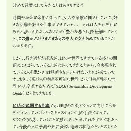
改めて言葉にしてみたことはありますか？
時間やお金に余裕があって、友人や家族に囲まれていて、好
きな活動や好きな仕事ができている… それは人それぞれに
あると思いますが、みなさんの「豊かな暮らし」を紐解いていく
と、
この豊かさがさまざまなものや人で支えられている
ことが
わかります。
しかし、行き過ぎた経済が、日本や世界で起きている多くの問
題につながっていることがわかってきたことから、今実現され
ているこの「豊かさ」は見直さないといけないときが来ていま
す。まさしく現状の「持続不可能な世界」から「持続可能な世
界」へと変革するために「SDGs（Sustainable Development
Goals）」が出てきました。
ビジョンに関する記事
でも、理想の社会ビジョンに向けて今を
デザインしていく「バックキャスティング」の手法によって、
SDGsを実現していくことに触れましたが、これをするにあたっ
て、今後の人口予測や必要資源、地球の状態など、どのような