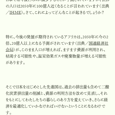
日本では今後、人口が減少することが予測されていますが、世界
の人口は2050年に100億人近くなることが言われています（出典
／
IHME
）。さて、これによってどんなことが起きるでしょうか？
特に、今後の発展が期待されているアフリカは、2050年に今の2
倍、20億人以上になる予測がされています（出典／
国連経済社
会局
）が、このまま人口が増えれば、ますます資源が利用され、
枯渇する可能性や、温室効果ガスや廃棄物量が増える可能性
があります
。
そこで日本をはじめとした先進国は、過去の排出量も含めて二酸
化炭素排出量の削減と、資源の利用方法を改めて見直し、それ
をもとにしてわたしたちの暮らしのあり方を変えていき、さらに経
済を最適化していかなければいけないということになるわけで
す。