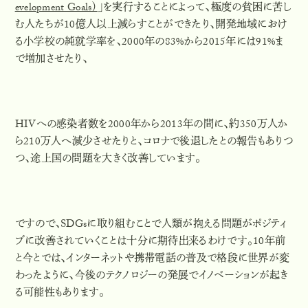
evelopment Goals）
」を実行することによって、
極度の貧困に苦し
む人たちが10億人以上減らすことができた
り、開発地域におけ
る
小学校の純就学率
を、2000年の83%から2015年には
91%ま
で増加
させたり、
HIVへの感染者数
を2000年から2013年の間に、
約350万人か
ら210万人へ減少させた
りと、コロナで後退したとの報告もありつ
つ、途上国の問題を大きく改善しています。
ですので、SDGsに取り組むことで人類が抱える問題がポジティ
ブに改善されていくことは十分に期待出来るわけです。
10年前
と今とでは、インターネットや携帯電話の普及で格段に世界が変
わったように、今後のテクノロジーの発展でイノベーションが起き
る可能性もあります。