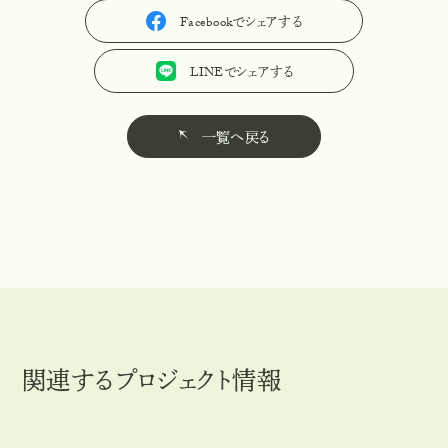
Facebookでシェアする
F
a
c
e
b
o
o
k
で
シ
ェ
ア
す
る
LINEでシェアする
L
I
N
E
で
シ
ェ
ア
す
る
一覧へ戻る
一
覧
へ
戻
る
関連するプロジェクト情報