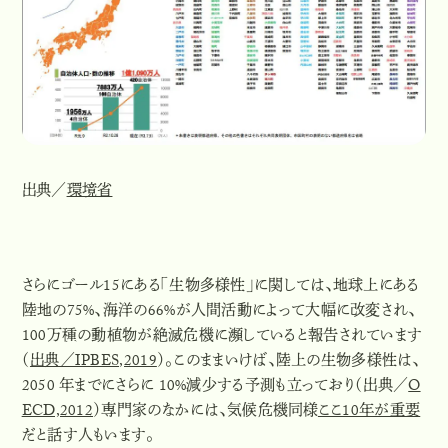
出典／
環境省
さらにゴール15にある「生物多様性」に関しては、地球上にある
陸地の75%、海洋の66%が人間活動によって大幅に改変
され、
100万種の動植物が絶滅危機
に瀕していると報告されています
（
出典／IPBES,2019
）。このままいけば、陸上の生物多様性は、
2050 年までにさらに 10%減少する予測も立っており（出典／
O
ECD,2012
）専門家のなかには、気候危機同様
ここ10年が重要
だと話す人もいます。