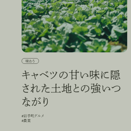
味わう
キャベツの甘い味に隠
された土地との強いつ
ながり
#岩手町グルメ
#
岩
手
町
グ
ル
メ
#農業
#
農
業