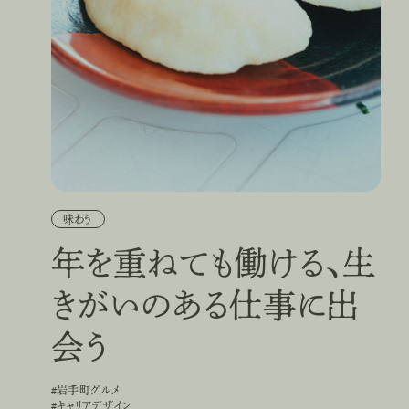
味わう
年を重ねても働ける、生
きがいのある仕事に出
会う
#岩手町グルメ
#
岩
手
町
グ
ル
メ
#キャリアデザイン
#
キ
ャ
リ
ア
デ
ザ
イ
ン