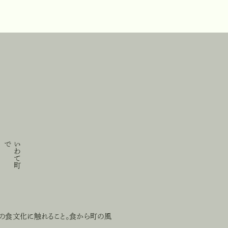
で
い
わ
て
町
地の食文化に触れること。食から町の風