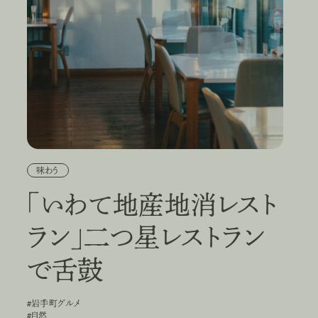
味わう
「いわて地産地消レスト
ラン」二つ星レストラン
で舌鼓
#岩手町グルメ
#
岩
手
町
グ
ル
メ
#自然
#
自
然