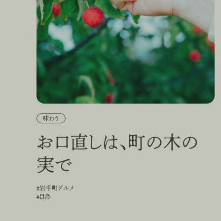
味わう
お口直しは、町の木の
実で
#岩手町グルメ
#
岩
手
町
グ
ル
メ
#自然
#
自
然