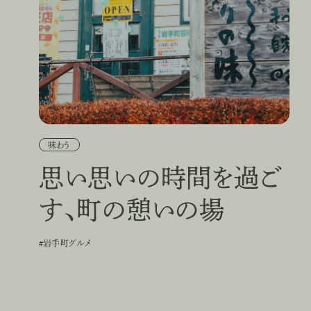
味わう
思い思いの時間を過ご
す、町の憩いの場
#岩手町グルメ
#
岩
手
町
グ
ル
メ