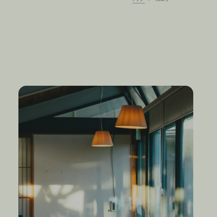
ト
ッ
プ
/
味わう
「いわて地産地消レストラン」二つ星レストランで舌鼓