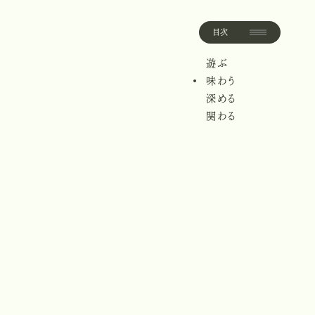
目次
目
次
遊ぶ
遊
ぶ
味わう
味
わ
う
深める
深
め
る
関わる
関
わ
る