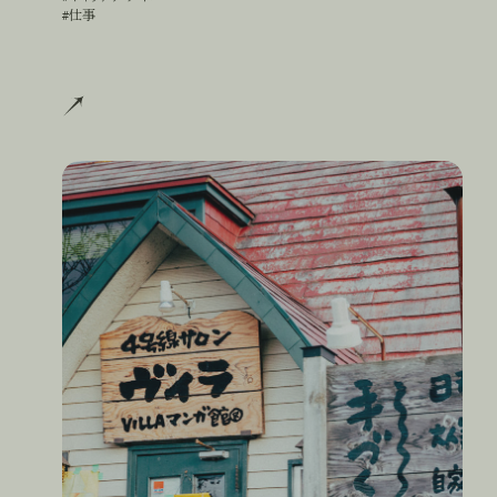
#仕事
#
仕
事
思い思いの時間を過ごす、町の憩いの場