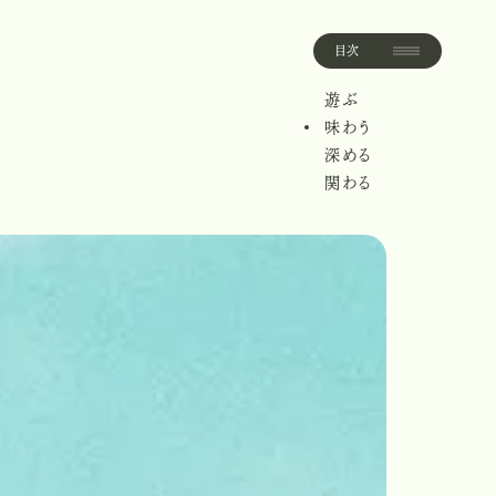
目次
目
次
遊ぶ
遊
ぶ
味わう
味
わ
う
深める
深
め
る
関わる
関
わ
る