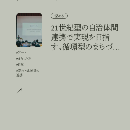
21世紀型の自治体間連携で実現を目指す、循環型のまちづくり
深める
21世紀型の自治体間
連携で実現を目指
す、循環型のまちづく
#アート
#
ア
ー
ト
り
#まちづくり
#
ま
ち
づ
く
り
#自然
#
自
然
#都市・地域間の連携
#
都
市
・
地
域
間
の
連
携