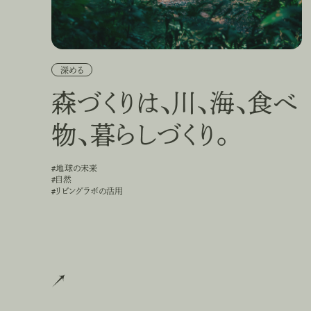
深める
森づくりは、川、海、食べ
物、暮らしづくり。
#地球の未来
#
地
球
の
未
来
#自然
#
自
然
#リビングラボの活用
#
リ
ビ
ン
グ
ラ
ボ
の
活
用