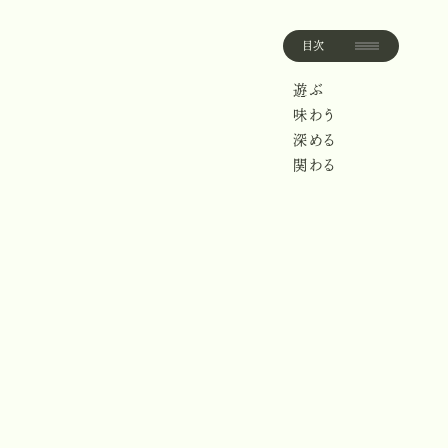
目次
目
次
遊ぶ
遊
ぶ
味わう
味
わ
う
深める
深
め
る
関わる
関
わ
る