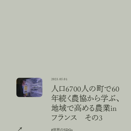
2023.05.01
人口6700人の町で60年続く農協から学ぶ、地域で高める農業i
人口6700人の町で60
年続く農協から学ぶ、
地域で高める農業in
フランス その3
#世界のSDGs
#
世
界
の
S
D
G
s