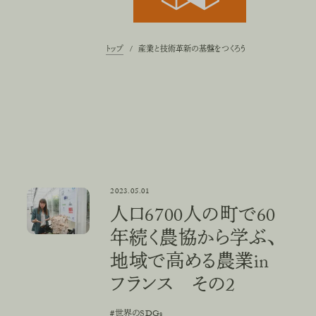
トップ
ト
ッ
プ
/
産業と技術革新の基盤をつくろう
2023.05.01
nフランス その3
人口6700人の町で60年続く農協から学ぶ、地域で高める農業inフ
人口6700人の町で60
年続く農協から学ぶ、
地域で高める農業in
フランス その2
#世界のSDGs
#
世
界
の
S
D
G
s