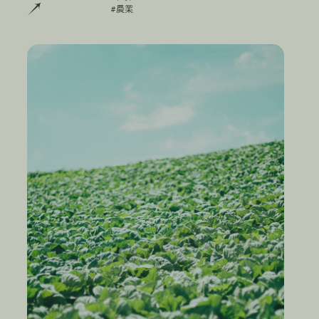
#農業
#
農
業
キャベツの甘い味に隠された土地との強いつながり