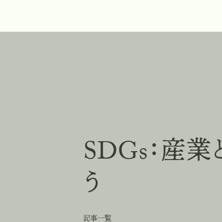
SDGs：産
う
記事一覧