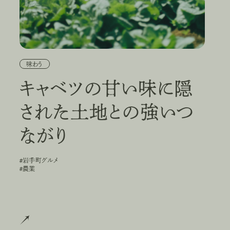
味わう
キャベツの甘い味に隠
された土地との強いつ
ながり
#岩手町グルメ
#
岩
手
町
グ
ル
メ
#農業
#
農
業