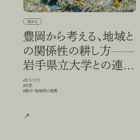
深める
豊岡から考える、地域と
の関係性の耕し方——
岩手県立大学との連携
プロジェクトを事例に
#まちづくり
#
ま
ち
づ
く
り
#自然
#
自
然
#都市・地域間の連携
#
都
市
・
地
域
間
の
連
携