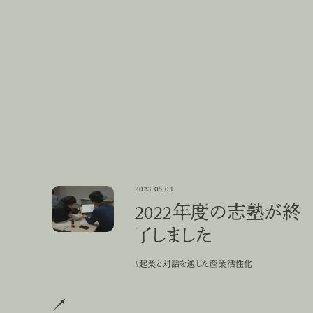
2023.05.01
2022年度の志塾が終了しました
2022年度の志塾が終
了しました
#起業と対話を通じた産業活性化
#
起
業
と
対
話
を
通
じ
た
産
業
活
性
化