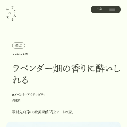
目次
目
次
遊ぶ
遊
ぶ
2023.01.09
ラベンダー畑の香りに酔いし
れる
#イベント・アクティビティ
#
イ
ベ
ン
ト
・
ア
ク
テ
ィ
ビ
テ
ィ
#自然
#
自
然
取材先：
石神の丘美術館「花とアートの森」