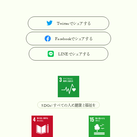
Twitterでシェアする
T
w
i
t
t
e
r
で
シ
ェ
ア
す
る
Facebookでシェアする
F
a
c
e
b
o
o
k
で
シ
ェ
ア
す
る
LINEでシェアする
L
I
N
E
で
シ
ェ
ア
す
る
SDGs：すべての人に健康と福祉を
S
D
G
s
：
す
べ
て
の
人
に
健
康
と
福
祉
を