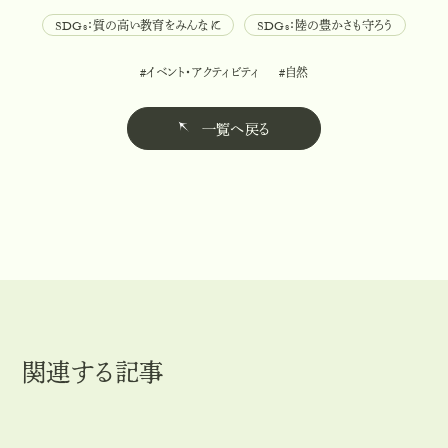
SDGs：質の高い教育をみんなに
SDGs：陸の豊かさも守ろう
S
D
G
s
：
質
の
高
い
教
育
を
み
ん
な
に
S
D
G
s
：
陸
の
豊
か
さ
も
守
ろ
う
#イベント・アクティビティ
#自然
#
イ
ベ
ン
ト
・
ア
ク
テ
ィ
ビ
テ
ィ
#
自
然
一覧へ戻る
一
覧
へ
戻
る
関連する記事