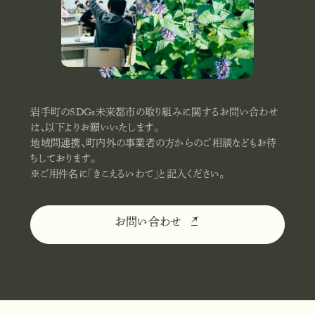
岩手町のSDGs未来都市の取り組みに関するお問い合わせ
は、以下よりお願いいたします。
地域間連携、町内外の事業者の方からのご相談などもお待
ちしております。
※ご用件名に「きこえるいわて」と記入ください。
お問い合わせ
お
問
い
合
わ
せ