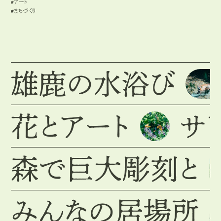
#アート
#
ア
ー
ト
#まちづくり
#
ま
ち
づ
く
り
雄鹿の水浴び
花とアート
サ
森で巨大彫刻と
みんなの居場所