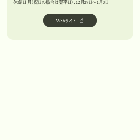
休館日 月（祝日の場合は翌平日）、12月29日〜1月3日
Webサイト
W
e
b
サ
イ
ト