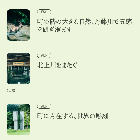
町の隣の大きな自然、丹藤川で五感を研ぎ澄ます
遊ぶ
町の隣の大きな自然、丹藤川で五感
を研ぎ澄ます
北上川をまたぐ
遊ぶ
北上川をまたぐ
#自然
#
自
然
町に点在する、世界の彫刻
遊ぶ
町に点在する、世界の彫刻