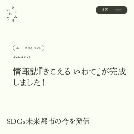
目次
目
次
ニュース＆イベント
ニ
ュ
ー
ス
＆
イ
ベ
ン
ト
2023.10.04
情報誌『きこえる いわて』が完成
しました！
SDGs未来都市の今を発信