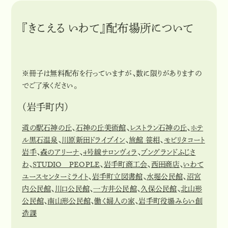
『きこえる いわて』配布場所について
※冊子は無料配布を行っていますが、数に限りがありますの
でご了承ください。
（岩手町内）
道の駅石神の丘
、
石神の丘美術館
、
レストラン石神の丘
、
ホテ
ル黒石温泉
、
川原新田ドライブイン
、
旅館 笹相
、
モビリタコート
岩手
、
森のアリーナ
、
4号線サロンヴィラ
、
ブングランドふじさ
わ
、
STUDIO PEOPLE
、
岩手町商工会
、
西田商店
、
いわて
ユースセンターミライト
、
岩手町立図書館
、
水堀公民館
、
沼宮
内公民館
、
川口公民館
、
一方井公民館
、
久保公民館
、
北山形
公民館
、
南山形公民館
、
働く婦人の家
、
岩手町役場みらい創
造課