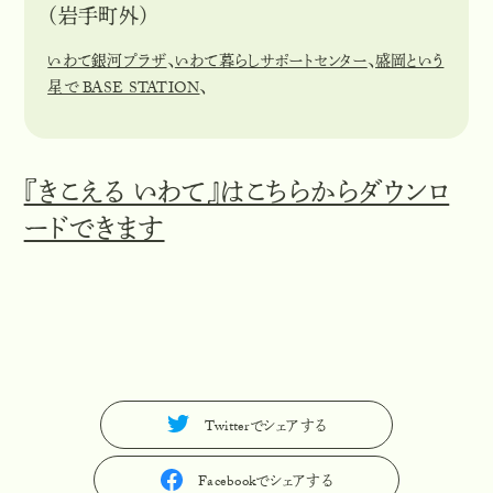
（岩手町外）
いわて銀河プラザ
、
いわて暮らしサポートセンター
、
盛岡という
星で BASE STATION
、
『きこえる いわて』はこちらからダウンロ
ードできます
Twitterでシェアする
T
w
i
t
t
e
r
で
シ
ェ
ア
す
る
Facebookでシェアする
F
a
c
e
b
o
o
k
で
シ
ェ
ア
す
る