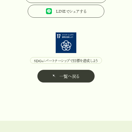
LINEでシェアする
L
I
N
E
で
シ
ェ
ア
す
る
SDGs：パートナーシップで目標を達成しよう
S
D
G
s
：
パ
ー
ト
ナ
ー
シ
ッ
プ
で
目
標
を
達
成
し
よ
う
一覧へ戻る
一
覧
へ
戻
る