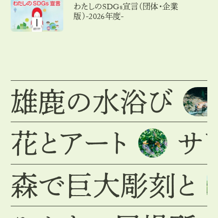
わたしのSDGs宣言（団体・企業
版）-2026年度-
雄鹿の水浴び
花とアート
サ
森で巨大彫刻と