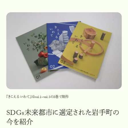
『きこえる いわて』はvol.1~vol.3の３巻で制作
SDGs未来都市に選定された岩手町の
今を紹介