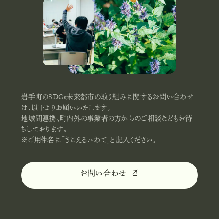
岩手町のSDGs未来都市の取り組みに関するお問い合わせ
は、以下よりお願いいたします。
地域間連携、町内外の事業者の方からのご相談などもお待
ちしております。
※ご用件名に「きこえるいわて」と記入ください。
お問い合わせ
お
問
い
合
わ
せ