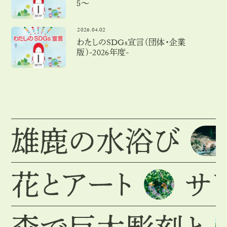
５〜
2026.04.02
わたしのSDGs宣言（団体・企業
版）-2026年度-
雄鹿の水浴び
花とアート
サ