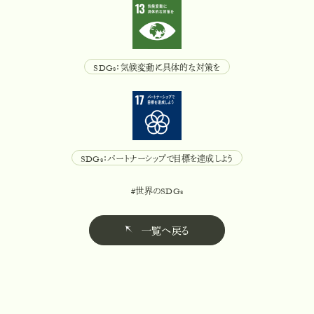
SDGs：気候変動に具体的な対策を
S
D
G
s
：
気
候
変
動
に
具
体
的
な
対
策
を
SDGs：パートナーシップで目標を達成しよう
S
D
G
s
：
パ
ー
ト
ナ
ー
シ
ッ
プ
で
目
標
を
達
成
し
よ
う
#世界のSDGs
#
世
界
の
S
D
G
s
一覧へ戻る
一
覧
へ
戻
る