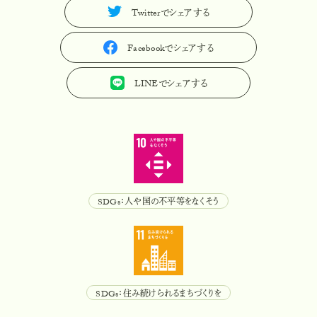
Twitterでシェアする
T
w
i
t
t
e
r
で
シ
ェ
ア
す
る
Facebookでシェアする
F
a
c
e
b
o
o
k
で
シ
ェ
ア
す
る
LINEでシェアする
L
I
N
E
で
シ
ェ
ア
す
る
SDGs：人や国の不平等をなくそう
S
D
G
s
：
人
や
国
の
不
平
等
を
な
く
そ
う
SDGs：住み続けられるまちづくりを
S
D
G
s
：
住
み
続
け
ら
れ
る
ま
ち
づ
く
り
を