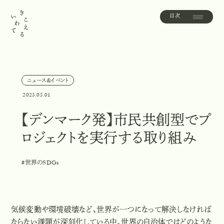
目次
目
次
ニュース＆イベント
ニ
ュ
ー
ス
＆
イ
ベ
ン
ト
2023.05.01
【デンマーク発】市民共創型でプ
ロジェクトを実行する取り組み
#世界のSDGs
#
世
界
の
S
D
G
s
気候変動や環境破壊など、世界が一つになって解決しなければ
ならない課題が深刻化している中、世界の自治体ではどのような