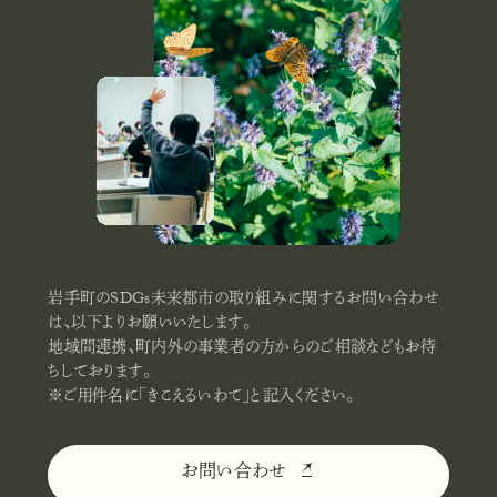
岩手町のSDGs未来都市の取り組みに関するお問い合わせ
は、以下よりお願いいたします。
地域間連携、町内外の事業者の方からのご相談などもお待
ちしております。
※ご用件名に「きこえるいわて」と記入ください。
お問い合わせ
お
問
い
合
わ
せ