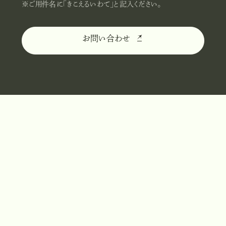
※ご用件名に「きこえるいわて」と記入ください。
お問い合わせ
お
問
い
合
わ
せ