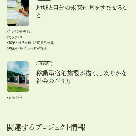
地域と自分の未来に耳をすませるこ
と
#キャリアデザイン
#
キ
ャ
リ
ア
デ
ザ
イ
ン
#まちづくり
#
ま
ち
づ
く
り
#起業と対話を通じた産業活性化
#
起
業
と
対
話
を
通
じ
た
産
業
活
性
化
#共創の核となる人材の育成
#
共
創
の
核
と
な
る
人
材
の
育
成
移動型宿泊施設が描く、しなやかな社会の在り方
深める
移動型宿泊施設が描く、しなやかな
社会の在り方
#まちづくり
#
ま
ち
づ
く
り
関連するプロジェクト情報