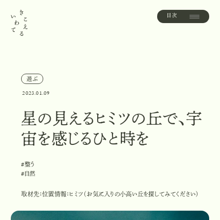
目次
目
次
遊ぶ
遊
ぶ
2023.01.09
星の見えるヒミツの丘で、宇
宙を感じるひと時を
#整う
#
整
う
#自然
#
自
然
取材先：
位置情報：ヒミツ（お気に入りの小高い丘を探してみてください）