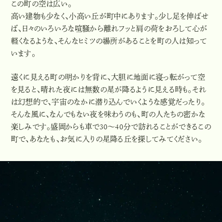
この町の空は広い。
高い建物も少なく、小高い丘が町中にあります。少し足を伸ばせ
ば、日々のいろいろな喧騒から離れフッと肩の荷をおろして心が
軽くなるような、そんなヒミツの場所があることを町の人は知って
います。
遠くに見える町の明かりを背に、大胆に地面に寝っ転がって空
を見ると、晴れた夜には無数の星が降るように見える時も。それ
は幻想的で、宇宙のなかに潜り込んでいくような感覚だったり。
そんな風に、なんでもない夜を味わうのも、町の人たちの密かな
楽しみです。盛岡からも車で30〜40分で訪れることができるこの
町で、あなたも、お気に入りの星降る丘を探してみてください。