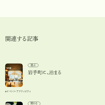
関連する記事
岩手町に、泊まる
遊ぶ
岩手町に、泊まる
#イベント・アクティビティ
#
イ
ベ
ン
ト
・
ア
ク
テ
ィ
ビ
テ
ィ
地域と自分の未来に耳をすませること
関わる