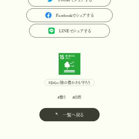
Twitterでシェアする
T
w
i
t
t
e
r
で
シ
ェ
ア
す
る
Facebookでシェアする
F
a
c
e
b
o
o
k
で
シ
ェ
ア
す
る
LINEでシェアする
L
I
N
E
で
シ
ェ
ア
す
る
SDGs：陸の豊かさも守ろう
S
D
G
s
：
陸
の
豊
か
さ
も
守
ろ
う
#整う
#自然
#
整
う
#
自
然
一覧へ戻る
一
覧
へ
戻
る