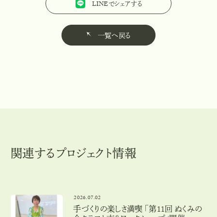
LINEでシェアする
L
I
N
E
で
シ
ェ
ア
す
る
一覧へ戻る
一
覧
へ
戻
る
関連するプロジェクト情報
2026.07.02
手づくりの楽しさ満喫 「第11回 ぬくみの