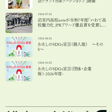
会クラフト市＆ワークショップ」開催
2026.07.01
沼宮内高校noteが令和７年度「いわて高
校魅力化」PRアワード優良賞を受賞しま
した！
2026.06.01
わたしのSDGs宣言（個人版） 〜その
５〜
2026.04.02
わたしのSDGs宣言（団体・企業
版）-2026年度-