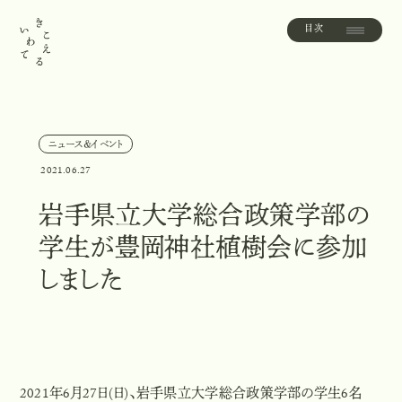
目次
目
次
ニュース＆イベント
ニ
ュ
ー
ス
＆
イ
ベ
ン
ト
2021.06.27
岩手県立大学総合政策学部の
学生が豊岡神社植樹会に参加
しました
2021年6月27日(日)、岩手県立大学総合政策学部の学生6名