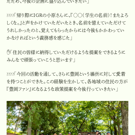
たため、今後の企画に盛り込んでいきたい」
????「帰り際にIGRの小原さんに、『〇〇（学生の名前）！またよろ
しくな。』と声をかけていただいたとき、名前を憶えていただけて
うれしかったのと、覚えてもらったからには今後もかかわってい
かなければという義務感を感じた」
✋「住民の皆様に納得していただけるような提案をできるように
みんなで頑張っていこうと思います」
????「今回の活動を通して、さらに豊岡という場所に対して愛着
を持つことができた。この経験を生かして、各地域の住民の方が
『豊岡ファン』になるような政策提案を今後行っていきたい」