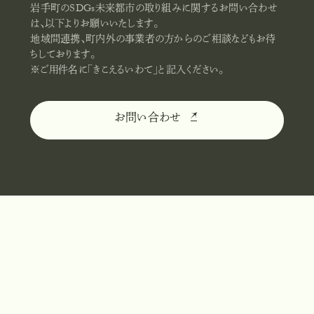
岩手町のSDGs未来都市の取り組みに関するお問い合わせ
は、以下よりお願いいたします。
地域間連携、町内外の事業者の方からのご相談などもお待
ちしております。
※ご用件名に「きこえるいわて」と記入ください。
お問い合わせ
お
問
い
合
わ
せ