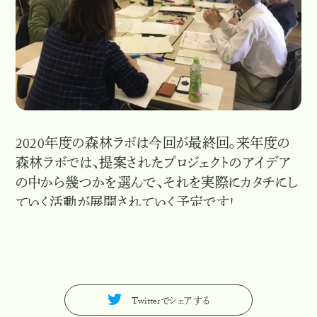
2020年度の森林ラボは今回が最終回。来年度の
森林ラボでは、提案されたプロジェクトのアイデア
の中から幾つかを選んで、それを実際にカタチにし
ていく活動が展開されていく予定です!
Twitterでシェアする
T
w
i
t
t
e
r
で
シ
ェ
ア
す
る