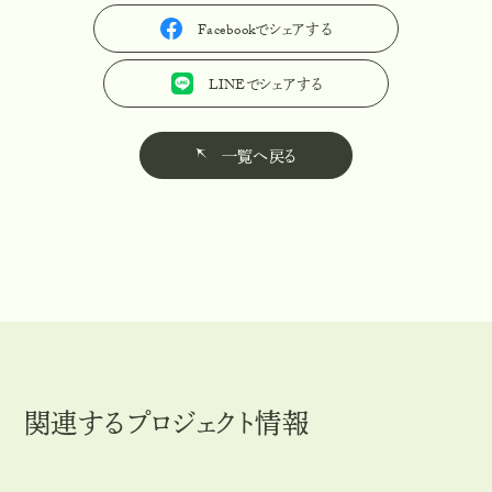
Facebookでシェアする
F
a
c
e
b
o
o
k
で
シ
ェ
ア
す
る
LINEでシェアする
L
I
N
E
で
シ
ェ
ア
す
る
一覧へ戻る
一
覧
へ
戻
る
関連するプロジェクト情報