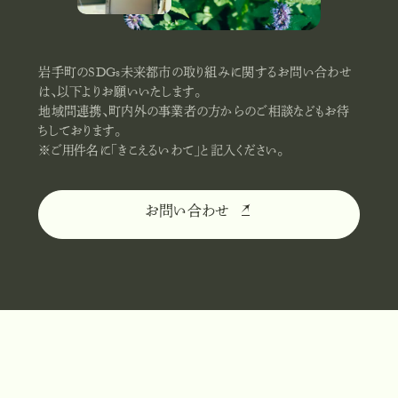
岩手町のSDGs未来都市の取り組みに関するお問い合わせ
は、以下よりお願いいたします。
地域間連携、町内外の事業者の方からのご相談などもお待
ちしております。
※ご用件名に「きこえるいわて」と記入ください。
お問い合わせ
お
問
い
合
わ
せ