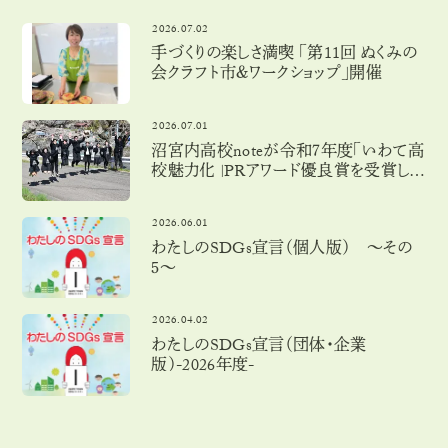
2026.07.02
手づくりの楽しさ満喫 「第11回 ぬくみの
会クラフト市＆ワークショップ」開催
2026.07.01
沼宮内高校noteが令和７年度「いわて高
校魅力化」PRアワード優良賞を受賞しま
した！
2026.06.01
わたしのSDGs宣言（個人版） 〜その
５〜
2026.04.02
わたしのSDGs宣言（団体・企業
版）-2026年度-