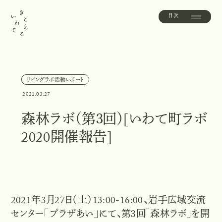
目次
目
次
リビングラボ活動レポート
リ
ビ
ン
グ
ラ
ボ
活
動
レ
ポ
ー
ト
2021.03.27
森林ラボ（第３回）[いわて町ラボ
2020開催報告]
2021年3月27日（土）13:00-16:00、岩手広域交流
センター「プラザあい」にて、第３回「森林ラボ」を開