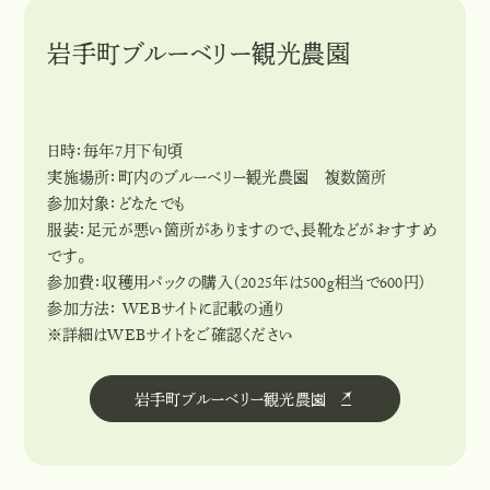
岩手町ブルーベリー観光農園
日時：毎年7月下旬頃
実施場所：町内のブルーベリー観光農園 複数箇所
参加対象：どなたでも
服装：足元が悪い箇所がありますので、長靴などがおすすめ
です。
参加費：収穫用パックの購入（2025年は500g相当で600円）
参加方法： WEBサイトに記載の通り
※詳細はWEBサイトをご確認ください
岩手町ブルーベリー観光農園
岩
手
町
ブ
ル
ー
ベ
リ
ー
観
光
農
園