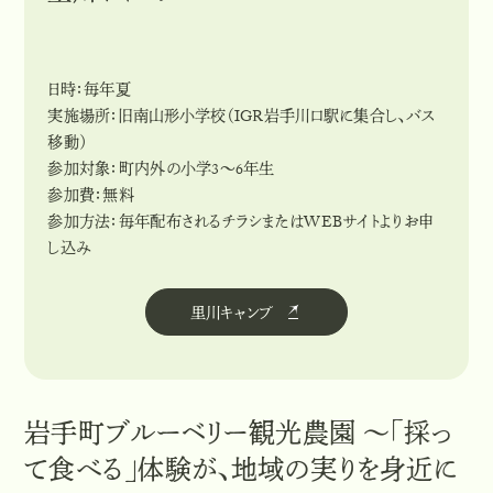
日時：毎年夏
実施場所：旧南山形小学校（IGR岩手川口駅に集合し、バス
移動）
参加対象：町内外の小学3〜6年生
参加費：無料
参加方法：毎年配布されるチラシまたはWEBサイトよりお申
し込み
里川キャンプ
里
川
キ
ャ
ン
プ
岩手町ブルーベリー観光農園 ～「採っ
て食べる」体験が、地域の実りを身近に