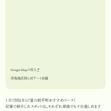
Google Mapsで見る
G
o
o
g
l
e
M
a
p
s
で
見
る
浮島地区田んぼアート会場
1 日で回るなら？夏の岩手町おすすめコース！
記事で紹介したスポットは、それぞれ単独でも十分楽しめます