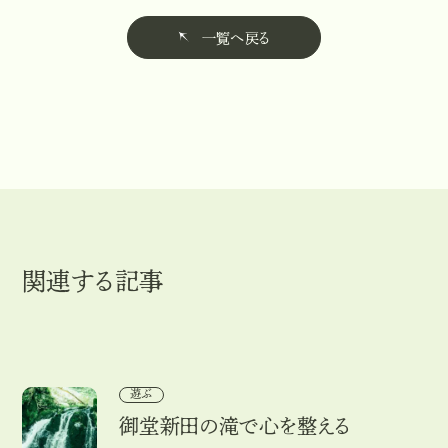
一覧へ戻る
一
覧
へ
戻
る
関連する記事
御堂新田の滝で心を整える
遊ぶ
御堂新田の滝で心を整える