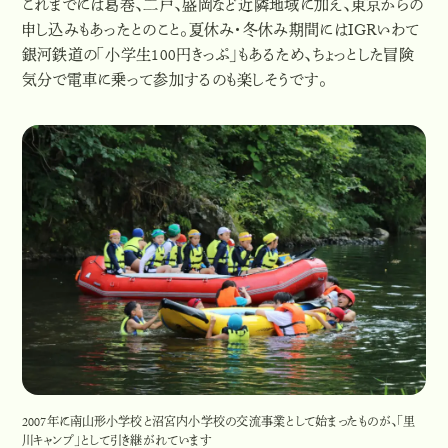
これまでには葛巻、二戸、盛岡など近隣地域に加え、東京からの
申し込みもあったとのこと。夏休み・冬休み期間にはIGRいわて
銀河鉄道の「小学生100円きっぷ」もあるため、ちょっとした冒険
気分で電車に乗って参加するのも楽しそうです。
2007年に南山形小学校と沼宮内小学校の交流事業として始まったものが、「里
川キャンプ」として引き継がれています