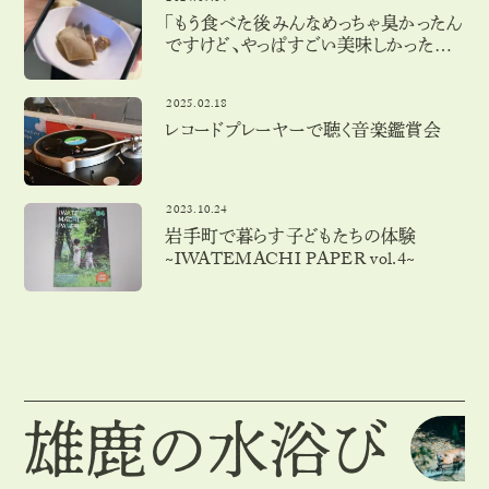
「もう食べた後みんなめっちゃ臭かったん
ですけど、やっぱすごい美味しかった
な。」
2025.02.18
レコードプレーヤーで聴く音楽鑑賞会
2023.10.24
岩手町で暮らす子どもたちの体験
~IWATEMACHI PAPER vol.4~
雄鹿の水浴び