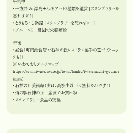
午前中
・一方井 & 浮島田んぼアート2種類を鑑賞 [スタンプラリーを
忘れずに！]
・とうもろこし迷路 [スタンプラリーを忘れずに！]
・ブルーベリー農園で栄養補給
午後
・昼食（町内飲食店や石神の丘レストラン裏手の芝でピクニッ
クも！）
※ いわてまちグルメマップ
https://town.iwate.iwate.jp/town/kanko/iwatemachi-gourme
tmap/
・石神の丘美術館（実は、高校生以下は無料なんです！）
・道の駅石神の丘 産直でお買い物
・スタンプラリー景品の交換