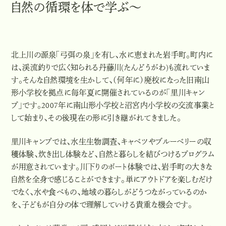
自然の循環を体で学ぶ～
北上川の源泉「弓弭の泉」を有し、水に恵まれた岩手町。町内に
は、渓流釣りで広く知られる丹藤川(たんどうがわ)も流れていま
す。そんな自然環境を生かして、（何年に）廃校になった旧南山
形小学校を拠点に毎年夏に開催されているのが「里川キャン
プ」です。2007年に南山形小学校と沼宮内小学校の交流事業と
して始まり、その後現在の形に引き継がれてきました。
里川キャンプでは、水生生物調査、キャベツやブルーベリーの収
穫体験、炊き出し体験など、自然と暮らしを結びつけるプログラム
が用意されています。川下りのボート体験では、岩手町の大きな
自然を全身で感じることができます。単にアウトドアを楽しむだけ
でなく、水や食べもの、地域の暮らしがどうつながっているのか
を、子どもが自分の体で理解していける貴重な機会です。