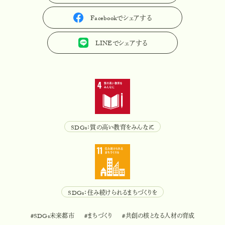
Facebookでシェアする
F
a
c
e
b
o
o
k
で
シ
ェ
ア
す
る
LINEでシェアする
L
I
N
E
で
シ
ェ
ア
す
る
SDGs：質の高い教育をみんなに
S
D
G
s
：
質
の
高
い
教
育
を
み
ん
な
に
SDGs：住み続けられるまちづくりを
S
D
G
s
：
住
み
続
け
ら
れ
る
ま
ち
づ
く
り
を
#SDGs未来都市
#まちづくり
#共創の核となる人材の育成
#
S
D
G
s
未
来
都
市
#
ま
ち
づ
く
り
#
共
創
の
核
と
な
る
人
材
の
育
成