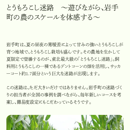
とうもろこし迷路 ～遊びながら、岩手
町の農のスケールを体感する～
岩手町は、夏の昼夜の寒暖差によって甘みの強いとうもろこしが
育つ地域で、とうもろこし栽培も盛んです。その農地を生かして
夏限定で登場するのが、東北最大級の「とうもろこし迷路」。飼
料用とうもろこしの一種であるデントコーンの畑を活用し、サッカ
ーコート約1.7面分という巨大な迷路が出現します。
この迷路は、ただ大きいだけではありません。岩手町の迷路づく
りの担当者が全国の事例を調べながら、毎年新しいコースを考
案し、難易度設定にもこだわっているそうです。