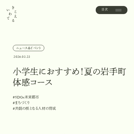
目次
目
次
ニュース＆イベント
ニ
ュ
ー
ス
＆
イ
ベ
ン
ト
2026.03.23
小学生におすすめ！夏の岩手町
体感コース
#SDGs未来都市
#
S
D
G
s
未
来
都
市
#まちづくり
#
ま
ち
づ
く
り
#共創の核となる人材の育成
#
共
創
の
核
と
な
る
人
材
の
育
成