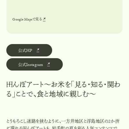
Google Mapsで見る
G
o
o
g
l
e
M
a
p
s
で
見
る
公式HP
公
式
H
P
公式Instagram
公
式
I
n
s
t
a
g
r
a
m
田んぼアート～お米を「見る・知る・関わ
る」ことで、食と地域に親しむ～
とうもろこし迷路を挟むように、一方井地区と浮島地区の2か所