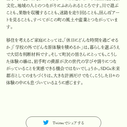
文化、地域の人とのつながりにふれられるところです。川で遊ぶ
ことも、果物を収穫することも、迷路を走り回ることも、田んぼアー
トを見ることも、すべてがこの町の風土や産業とつながっていま
す。
移住を考えるご家庭にとっては、「休日にどんな時間を過ごせる
か」「学校の外でどんな原体験を積めるか」は、暮らしを選ぶうえ
で大切な判断材料です。そして町民の皆さんにとっても、こうし
た体験の場は、岩手町の資源が次の世代の学びや誇りにつな
がっていることを実感できる機会ではないでしょうか。SDGs未来
都市としてのまちづくりは、大きな計画だけでなく、こうした日々の
体験の中にも息づいているように感じます。
Twitterでシェアする
T
w
i
t
t
e
r
で
シ
ェ
ア
す
る