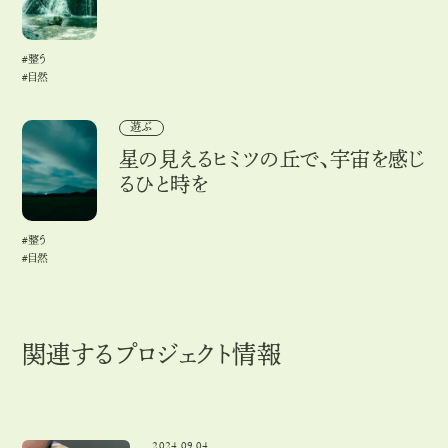
#整う
#
整
う
#自然
#
自
然
星の見えるヒミツの丘で、宇宙を感じるひと時を
遊ぶ
星の見えるヒミツの丘で、宇宙を感じ
るひと時を
#整う
#
整
う
#自然
#
自
然
関連するプロジェクト情報
2024.09.04