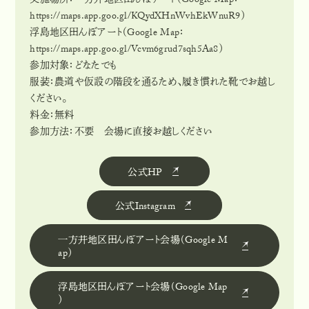
実施場所：一方井地区田んぼアート（Google Map：
https://maps.app.goo.gl/KQydXHnWvhEkWnuR9）
浮島地区田んぼアート（Google Map：
https://maps.app.goo.gl/Vcvm6grud7sqh5Aa8）
参加対象：どなたでも
服装：農道や仮設の階段を通るため、履き慣れた靴でお越し
ください。
料金：無料
参加方法：不要 会場に直接お越しください
公式HP
公
式
H
P
公式Instagram
公
式
I
n
s
t
a
g
r
a
m
一方井地区田んぼアート会場（Google Map）
一
方
井
地
区
田
ん
ぼ
ア
ー
ト
会
場
（
G
o
o
g
l
e
M
a
p
）
浮島地区田んぼアート会場（Google Map）
浮
島
地
区
田
ん
ぼ
ア
ー
ト
会
場
（
G
o
o
g
l
e
M
a
p
）