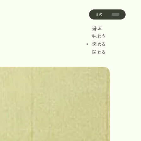
目次
目
次
遊ぶ
遊
ぶ
味わう
味
わ
う
深める
深
め
る
関わる
関
わ
る